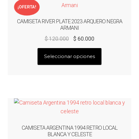
se
¡OFERTA!
pueden
CAMISETA RIVER PLATE 2023 ARQUERO NEGRA
elegir
ARMANI
en
El
El
$
120.000
$
60.000
la
precio
precio
página
Este
original
actual
Seleccionar opciones
de
producto
era:
es:
producto
tiene
$ 120.000.
$ 60.000.
múltiples
variantes.
Las
opciones
se
pueden
CAMISETA ARGENTINA 1994 RETRO LOCAL
elegir
BLANCA Y CELESTE
en