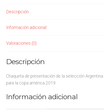
Arquero
Descripción
Mujeres
Información adicional
Niños
Valoraciones (0)
Otros productos
OUTLET
Descripción
Chaqueta de presentación de la selección Argentina
para la copa américa 2019
Información adicional