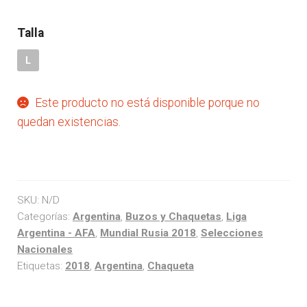
Liga Española – La Liga
Talla
L
Liga Francesa
Este producto no está disponible porque no
Liga Italiana-Serie A
quedan existencias.
NBA
Retro
SKU:
N/D
Categorías:
Argentina
,
Buzos y Chaquetas
,
Liga
Buzos y Chaquetas
Argentina - AFA
,
Mundial Rusia 2018
,
Selecciones
Nacionales
Etiquetas:
2018
,
Argentina
,
Chaqueta
Pantalonetas y sudaderas