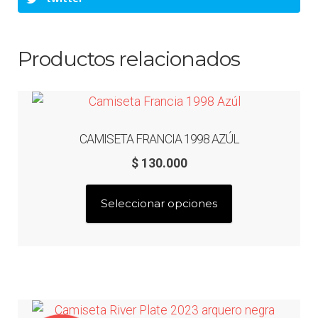
Productos relacionados
CAMISETA FRANCIA 1998 AZÚL
$
130.000
Este
Seleccionar opciones
producto
tiene
múltiples
variantes.
Las
opciones