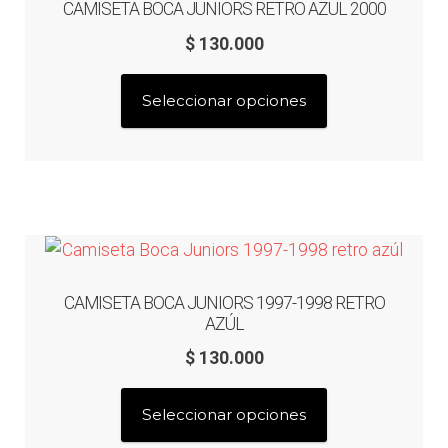
CAMISETA BOCA JUNIORS RETRO AZUL 2000
pueden
$
130.000
elegir
en
Este
Seleccionar opciones
la
producto
página
tiene
de
múltiples
producto
variantes.
Las
opciones
se
CAMISETA BOCA JUNIORS 1997-1998 RETRO
pueden
AZÚL
elegir
$
130.000
en
la
Este
Seleccionar opciones
página
producto