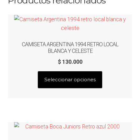
Productos relacionados
CAMISETA ARGENTINA 1994 RETRO LOCAL
BLANCA Y CELESTE
$
130.000
Este
Seleccionar opciones
producto
tiene
múltiples
variantes.
Las
opciones
se