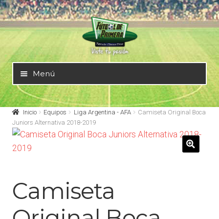
Ir
Ir
a
al
la
contenido
navegación
Menú
Mundial 2026
Inicio
Equipos
Liga Argentina - AFA
Camiseta Original Boca
Juniors Alternativa 2018-2019
Selecciones Nacionales
🔍
Liga Alemana – Bundesliga
Camiseta
Liga Argentina – AFA
Original Boca