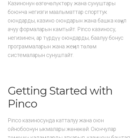
Казинонун өзгөчөлүктөрү жана сунуштары
боюнча негизги маалыматтар спорттук
оюндарды, казино оюндарын жана башка көңүл
ачуу формаларын камтыйт. Pinco казиносу,
негизинен, ар түрдүү оюндарды, баалуу бонус
программаларын жана жеңил төлөм
системаларын сунуштайт.
Getting Started with
Pinco
Pinco казиносунда катталуу жана оюн
ойнобоонун ыкмалары жөнөкөй. Оюнчулар
төмөнкү кадамдарды аткарып, казинону баштап