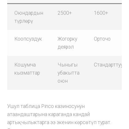
Оюндардын
2500+
1600+
түрлөрү
Коопсуздук
Жогорку
Орточо
деңгээл
Кошумча
Чыныгы
Стандарттуу
кызматтар
убакытта
оюн
Ушул таблица Pinco казиносунун
атаандаштарына караганда кандай
артықчылыктарга ээ экенин көрсөтүп турат.