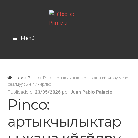
Ir
Ir
a
al
la
contenido
Menú
navegación
Mundial 2026
Selecciones Nacionales
Inicio
Public
Pinco: артыкчылыктары жана көйгөйлөрү менен
реалдуу сын-пикирлер
Publicado el
23/05/2026
por
Juan Pablo Palacio
Liga Alemana – Bundesliga
Pinco:
Liga Argentina – AFA
артыкчылыктар
Liga Colombiana