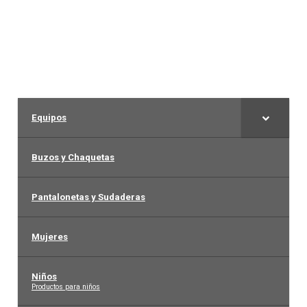
Equipos
Buzos y Chaquetas
Pantalonetas y Sudaderas
Mujeres
Niños
–
Productos para niños