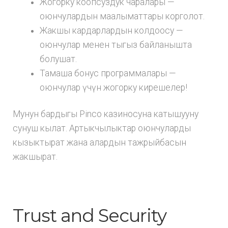
Жогорку коопсуздук чаралары —
оюнчулардын маалыматтары корголот.
Жакшы кардарлардын колдоосу —
оюнчулар менен тыгыз байланышта
болушат.
Тамаша бонус программалары —
оюнчулар үчүн жогорку кирешелер!
Мунун бардыгы Pinco казиносуна катышууну
сунуш кылат. Артыкчылыктар оюнчуларды
кызыктырат жана алардын тажрыйбасын
жакшырат.
Trust and Security