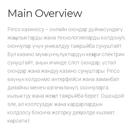
Main Overview
Pinco казиносу – онлайн оюндар дүйнөсүндөгү
жаңылыктарды жана технологияларды колдонуп,
оюнчулар үчүн уникалдуу тажрыйба сунуштайт.
Бул казино мүмкүнчүлүктөрдүн кеңири спектрин
сунуштайт, анын ичинде слот оюндар, үстөл
оюндар жана жандуу казино сунуштары. Pinco
өзүнүн колдонмо интерфейси жана заманбап
дизайны менен өзгөчөлөнүп, оюнчуларга
кызыктуу жана жеңил тажрыйба берет. Ошондой
эле, ал коопсуздук жана кардарлардын
колдоосу боюнча жогорку деңгээлде кызмат
көрсөтөт.