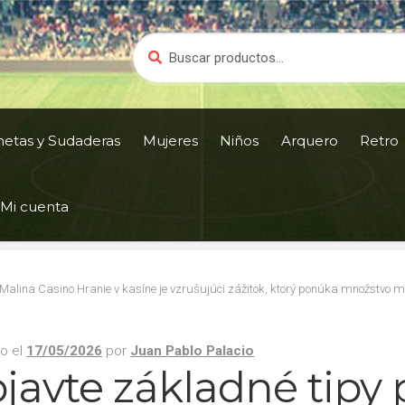
Buscar
Buscar
por:
netas y Sudaderas
Mujeres
Niños
Arquero
Retro
Mi cuenta
 Malina Casino Hranie v kasíne je vzrušujúci zážitok, ktorý ponúka množstvo m
do el
17/05/2026
por
Juan Pablo Palacio
javte základné tipy