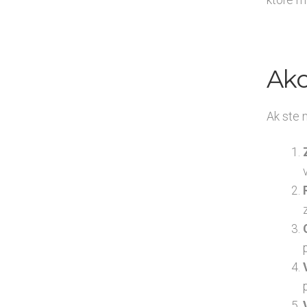
Ako
Ak ste 