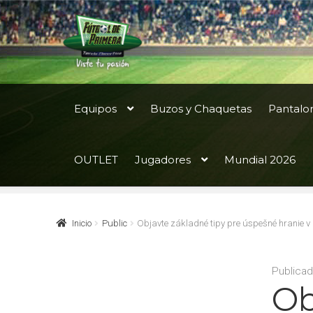
Ir
Ir
a
al
la
contenido
navegación
Equipos
Buzos y Chaquetas
Pantalo
OUTLET
Jugadores
Mundial 2026
Inicio
Public
Objavte základné tipy pre úspešné hranie v
Publica
Ob