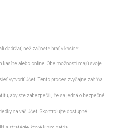
li dodržať, než začnete hrať v kasíne:
 kasíne alebo online. Obe možnosti majú svoje
ieť vytvoriť účet. Tento proces zvyčajne zahŕňa
ntitu, aby ste zabezpečili, že sa jedná o bezpečné
riedky na váš účet. Skontrolujte dostupné
lá a stratégie, ktoré k nim patria.