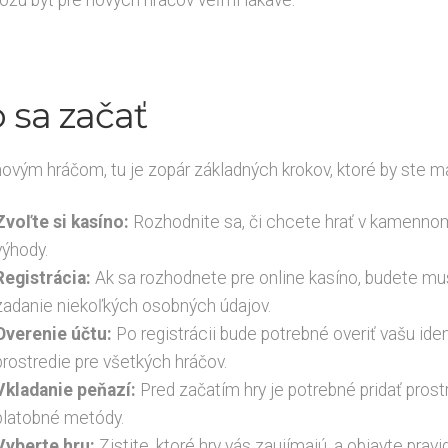
 sa začať
novým hráčom, tu je zopár základných krokov, ktoré by ste ma
Zvoľte si kasíno:
Rozhodnite sa, či chcete hrať v kamennom
výhody.
Registrácia:
Ak sa rozhodnete pre online kasíno, budete mus
zadanie niekoľkých osobných údajov.
Overenie účtu:
Po registrácii bude potrebné overiť vašu ide
prostredie pre všetkých hráčov.
Vkladanie peňazí:
Pred začatím hry je potrebné pridať prost
platobné metódy.
Vyberte hru:
Zistite, ktoré hry vás zaujímajú, a objavte pravid