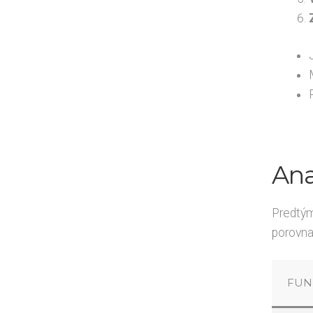
Ana
Predtým
porovna
FUN