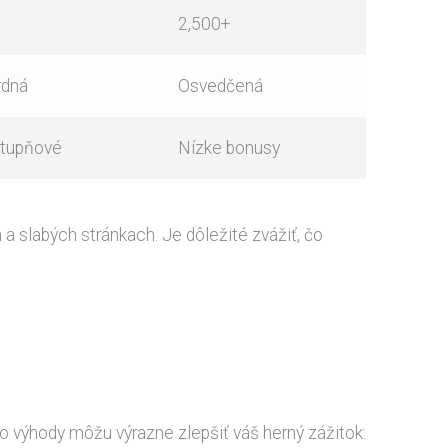
2,500+
rdná
Osvedčená
tupňové
Nízke bonusy
a slabých stránkach. Je dôležité zvážiť, čo
o výhody môžu výrazne zlepšiť váš herný zážitok: