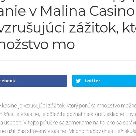
anie v Malina Casino
 vzrušujúci zážitok, 
ožstvo mo
cebook
twitter
v kasíne je vzrušujúci zážitok, ktorý ponúka množstvo možno
ť šťastie v kasíne, je dôležité poznať niektoré základné tip
a úspech. V tejto príručke sa zameriame na to, ako sa správne
nne užili čas strávený v kasíne. Mnoho hráčov dnes tiež skú