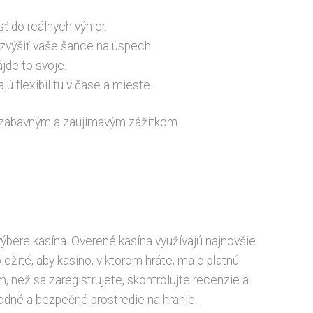
 do reálnych výhier.
zvýšiť vaše šance na úspech.
jde to svoje.
 flexibilitu v čase a mieste.
alo zábavným a zaujímavým zážitkom.
výbere kasína. Overené kasína využívajú najnovšie
ežité, aby kasíno, v ktorom hráte, malo platnú
, než sa zaregistrujete, skontrolujte recenzie a
hodné a bezpečné prostredie na hranie.