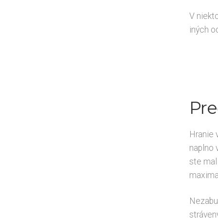
V niekt
iných o
Pre
Hranie 
naplno 
ste mal
maximal
Nezabud
strávený