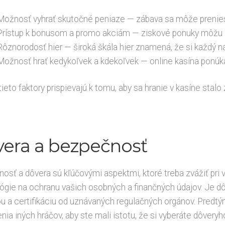
Možnosť vyhrať skutočné peniaze — zábava sa môže preniesť
Prístup k bonusom a promo akciám — ziskové ponuky môžu 
Rôznorodosť hier — široká škála hier znamená, že si každý ná
Možnosť hrať kedykoľvek a kdekoľvek — online kasína ponúkajú
tieto faktory prispievajú k tomu, aby sa hranie v kasíne st
era a bezpečnosť
osť a dôvera sú kľúčovými aspektmi, ktoré treba zvážiť pri 
ógie na ochranu vašich osobných a finančných údajov. Je dôl
ou a certifikáciu od uznávaných regulačných orgánov. Predtým
nia iných hráčov, aby ste mali istotu, že si vyberáte dôvery