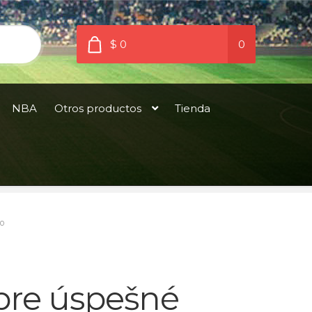
$ 0
0
NBA
Otros productos
Tienda
o
 pre úspešné