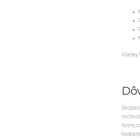
Všetky 
Dôv
Bezpečn
technol
licenci
hodnote