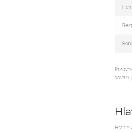
Hern
Bez
Bon
Porovna
považuj
Hla
Hranie 