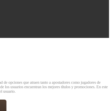
ad de opciones que atraen tanto a apostadores como jugadores de
nde los usuarios encuentran los mejores títulos y promociones. En este
el usuario.