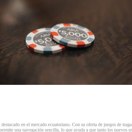
 destacado en el mercado ecuatoriano. Con su oferta de juegos de traga
 permite una navegación sencilla, lo que ayuda a que tanto los nuevos u