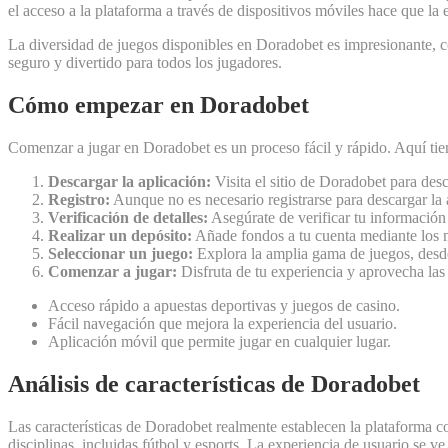
el acceso a la plataforma a través de dispositivos móviles hace que la
La diversidad de juegos disponibles en Doradobet es impresionante, 
seguro y divertido para todos los jugadores.
Cómo empezar en Doradobet
Comenzar a jugar en Doradobet es un proceso fácil y rápido. Aquí tien
Descargar la aplicación:
Visita el sitio de Doradobet para de
Registro:
Aunque no es necesario registrarse para descargar la a
Verificación de detalles:
Asegúrate de verificar tu información 
Realizar un depósito:
Añade fondos a tu cuenta mediante los m
Seleccionar un juego:
Explora la amplia gama de juegos, desde 
Comenzar a jugar:
Disfruta de tu experiencia y aprovecha la
Acceso rápido a apuestas deportivas y juegos de casino.
Fácil navegación que mejora la experiencia del usuario.
Aplicación móvil que permite jugar en cualquier lugar.
Análisis de características de Doradobet
Las características de Doradobet realmente establecen la plataforma c
disciplinas, incluidas fútbol y esports. La experiencia de usuario se v