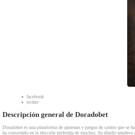
facebook
twitter
Descripción general de Doradobet
Doradobet es una plataforma de apuestas y juegos de casino que se ha
ha convertido en la elección preferida de muchos. Su diseño intuitivo