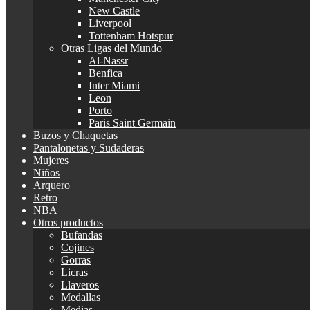
New Castle
Liverpool
Tottenham Hotspur
Otras Ligas del Mundo
Al-Nassr
Benfica
Inter Miami
Leon
Porto
Paris Saint Germain
Buzos y Chaquetas
Pantalonetas y Sudaderas
Mujeres
Niños
Arquero
Retro
NBA
Otros productos
Bufandas
Cojines
Gorras
Licras
Llaveros
Medallas
Medias