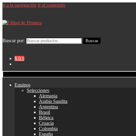
Ir a la navegación
Ir al contenido
Buscar por:
Buscar
$ 0
0
Equipos
Selecciones
Alemania
Arabia Saudita
Argentina
Brasil
Bélgica
Croacia
Colombia
España