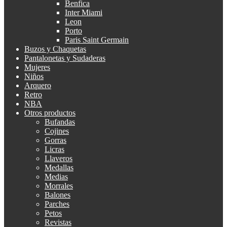
Benfica
Inter Miami
Leon
Porto
Paris Saint Germain
Buzos y Chaquetas
Pantalonetas y Sudaderas
Mujeres
Niños
Arquero
Retro
NBA
Otros productos
Bufandas
Cojines
Gorras
Licras
Llaveros
Medallas
Medias
Morrales
Balones
Parches
Petos
Revistas