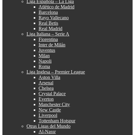
Liga Española – La Liga
Atlético de Madrid
Barcelona
Rayo Vallecano
Real Betis
Real Madrid
Liga Italiana – Serie A
Fiorentina
Inter de Milán
Juventus
Milan
Napoli
Roma
Liga Inglesa – Premier League
Aston Villa
Arsenal
Chelsea
Crystal Palace
Everton
Manchester City
New Castle
Liverpool
Tottenham Hotspur
Otras Ligas del Mundo
Al-Nassr