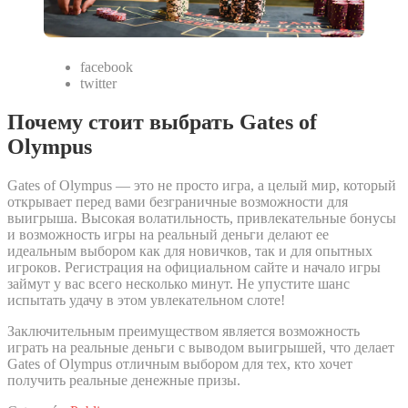
facebook
twitter
Почему стоит выбрать Gates of
Olympus
Gates of Olympus — это не просто игра, а целый мир, который
открывает перед вами безграничные возможности для
выигрыша. Высокая волатильность, привлекательные бонусы
и возможность игры на реальный деньги делают ее
идеальным выбором как для новичков, так и для опытных
игроков. Регистрация на официальном сайте и начало игры
займут у вас всего несколько минут. Не упустите шанс
испытать удачу в этом увлекательном слоте!
Заключительным преимуществом является возможность
играть на реальные деньги с выводом выигрышей, что делает
Gates of Olympus отличным выбором для тех, кто хочет
получить реальные денежные призы.