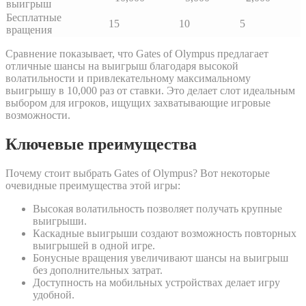
выигрыш
Бесплатные
15
10
5
вращения
Сравнение показывает, что Gates of Olympus предлагает
отличные шансы на выигрыш благодаря высокой
волатильности и привлекательному максимальному
выигрышу в 10,000 раз от ставки. Это делает слот идеальным
выбором для игроков, ищущих захватывающие игровые
возможности.
Ключевые преимущества
Почему стоит выбрать Gates of Olympus? Вот некоторые
очевидные преимущества этой игры:
Высокая волатильность позволяет получать крупные
выигрыши.
Каскадные выигрыши создают возможность повторных
выигрышей в одной игре.
Бонусные вращения увеличивают шансы на выигрыш
без дополнительных затрат.
Доступность на мобильных устройствах делает игру
удобной.