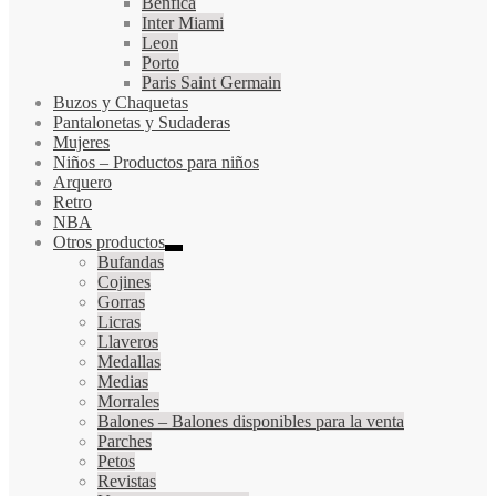
Benfica
Inter Miami
Leon
Porto
Paris Saint Germain
Buzos y Chaquetas
Pantalonetas y Sudaderas
Mujeres
Niños
–
Productos para niños
Arquero
Retro
NBA
Otros productos
Bufandas
Cojines
Gorras
Licras
Llaveros
Medallas
Medias
Morrales
Balones
–
Balones disponibles para la venta
Parches
Petos
Revistas