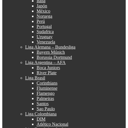
Italia
Japón
México
Noruega
Perú
Portugal
Sudafrica
Uruguay
Venezuela
Liga Alemana – Bundesliga
Bayern Múnich
Borussia Dortmund
Liga Argentina – AFA
Boca Juniors
River Plate
Liga Brasil
Corinthians
Fluminense
Flamengo
Palmeiras
Santos
Sao Paulo
Liga Colombiana
DIM
Atlético Nacional