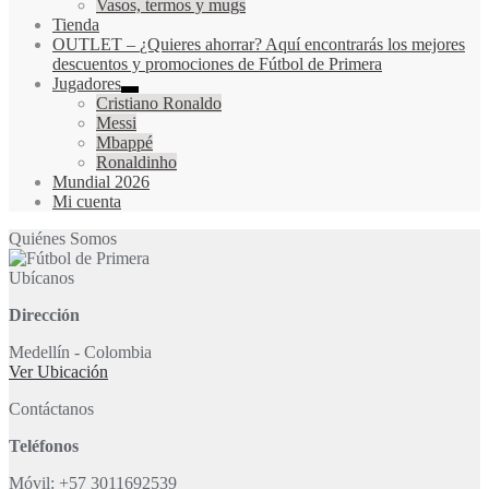
Vasos, termos y mugs
Tienda
OUTLET
–
¿Quieres ahorrar? Aquí encontrarás los mejores
descuentos y promociones de Fútbol de Primera
Jugadores
Cristiano Ronaldo
Messi
Mbappé
Ronaldinho
Mundial 2026
Mi cuenta
Quiénes Somos
Ubícanos
Dirección
Medellín - Colombia
Ver Ubicación
Contáctanos
Teléfonos
Móvil: +57 3011692539