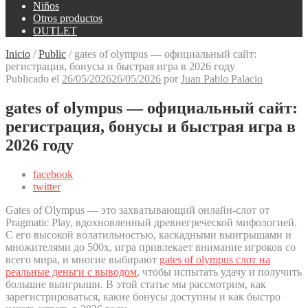
Niños
Otros productos
OUTLET
Inicio
/
Public
/
gates of olympus — официальный сайт:
регистрация, бонусы и быстрая игра в 2026 году
Publicado el
26/05/2026
26/05/2026
por
Juan Pablo Palacio
gates of olympus — официальный сайт:
регистрация, бонусы и быстрая игра в
2026 году
facebook
twitter
Gates of Olympus — это захватывающий онлайн-слот от
Pragmatic Play, вдохновленный древнегреческой мифологией.
С его высокой волатильностью, каскадными выигрышами и
множителями до 500x, игра привлекает внимание игроков со
всего мира, и многие выбирают
gates of olympus слот на
реальные деньги с выводом
, чтобы испытать удачу и получить
большие выигрыши. В этой статье мы рассмотрим, как
зарегистрироваться, какие бонусы доступны и как быстро