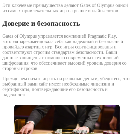
Эти ключевые преимущества делают Gates of Olympus одной
из самых привлекательных игр на рынке онлайн-слотов.
Доверие и безопасность
Gates of Olympus управляется компанией Pragmatic Play,
которая зарекомендовала себя как надежный и безопасный
провайдер азартных игр. Все игры сертифицированы и
соответствуют строгим стандартам безопасности. Ваши
данные защищены с помощью современных технологий
шифрования, что обеспечивает высокий уровень доверия со
стороны игроков.
Прежде чем начать играть на реальные деньги, убедитесь, что
выбранный вами сайт имеет необходимые лицензии и
сертификаты, подтверждающие его безопасность и
надежность.