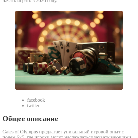
начать играть в 2026 году.
facebook
twitter
Общее описание
Gates of Olympus предлагает уникальный игровой опыт с
полем 6×5, где игроки могут наслаждаться захватывающими