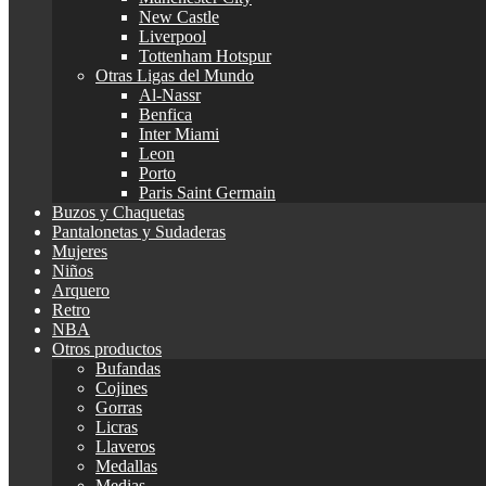
New Castle
Liverpool
Tottenham Hotspur
Otras Ligas del Mundo
Al-Nassr
Benfica
Inter Miami
Leon
Porto
Paris Saint Germain
Buzos y Chaquetas
Pantalonetas y Sudaderas
Mujeres
Niños
Arquero
Retro
NBA
Otros productos
Bufandas
Cojines
Gorras
Licras
Llaveros
Medallas
Medias