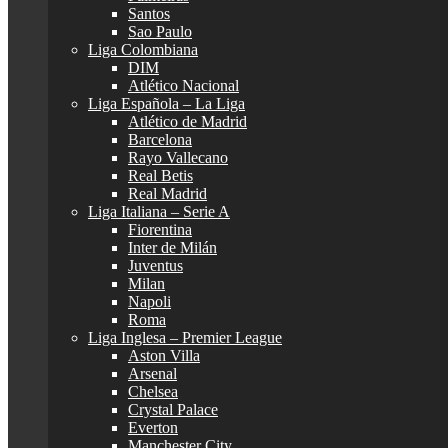
Santos
Sao Paulo
Liga Colombiana
DIM
Atlético Nacional
Liga Española – La Liga
Atlético de Madrid
Barcelona
Rayo Vallecano
Real Betis
Real Madrid
Liga Italiana – Serie A
Fiorentina
Inter de Milán
Juventus
Milan
Napoli
Roma
Liga Inglesa – Premier League
Aston Villa
Arsenal
Chelsea
Crystal Palace
Everton
Manchester City