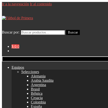
Ir a la navegación
Ir al contenido
Buscar por:
Buscar
$ 0
0
Equipos
Selecciones
Alemania
Arabia Saudita
Argentina
Brasil
Bélgica
Croacia
Colombia
España