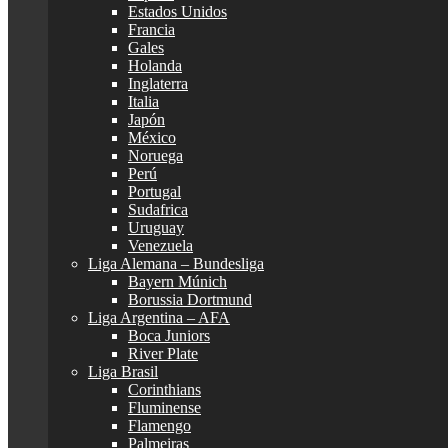
Estados Unidos
Francia
Gales
Holanda
Inglaterra
Italia
Japón
México
Noruega
Perú
Portugal
Sudafrica
Uruguay
Venezuela
Liga Alemana – Bundesliga
Bayern Múnich
Borussia Dortmund
Liga Argentina – AFA
Boca Juniors
River Plate
Liga Brasil
Corinthians
Fluminense
Flamengo
Palmeiras