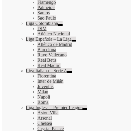
Flamengo
Palmeiras
Santos
Sao Paulo
Liga Colombiana
DIM
Atlético Nacional
Liga Española – La Liga
Atlético de Madrid
Barcelona
Rayo Vallecano
Real Betis
Real Madrid
Liga Italiana – Serie A
Fiorentina
Inter de Milán
Juventus
Milan
Napoli
Roma
Liga Inglesa – Premier League
Aston Villa
Arsenal
Chelsea
Crystal Palace