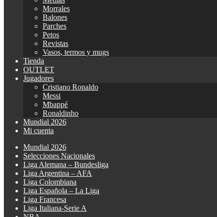
Morrales
Balones
Parches
Petos
Revistas
Vasos, termos y mugs
Tienda
OUTLET
Jugadores
Cristiano Ronaldo
Messi
Mbappé
Ronaldinho
Mundial 2026
Mi cuenta
Mundial 2026
Selecciones Nacionales
Liga Alemana – Bundesliga
Liga Argentina – AFA
Liga Colombiana
Liga Española – La Liga
Liga Francesa
Liga Italiana-Serie A
NBA