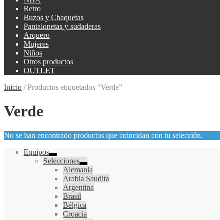
Retro
Buzos y Chaquetas
Pantalonetas y sudaderas
Arquero
Mujeres
Niños
Otros productos
OUTLET
Inicio
/
Productos etiquetados “Verde”
Verde
No se han encontrado productos que coincidan con tu selección.
Equipos
Selecciones
Alemania
Arabia Saudita
Argentina
Brasil
Bélgica
Croacia