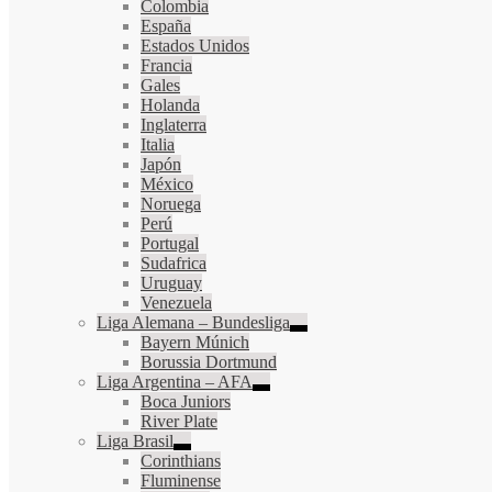
Colombia
España
Estados Unidos
Francia
Gales
Holanda
Inglaterra
Italia
Japón
México
Noruega
Perú
Portugal
Sudafrica
Uruguay
Venezuela
Liga Alemana – Bundesliga
Bayern Múnich
Borussia Dortmund
Liga Argentina – AFA
Boca Juniors
River Plate
Liga Brasil
Corinthians
Fluminense