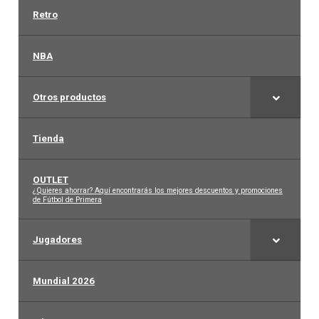
Retro
NBA
Otros productos
Tienda
OUTLET
–
¿Quieres ahorrar? Aquí encontrarás los mejores descuentos y promociones
de Fútbol de Primera
Jugadores
Mundial 2026