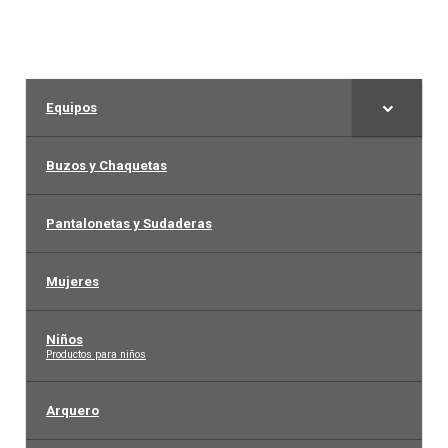
en
Arquero
la
página
Mujeres
de
Equipos
producto
Niños
Buzos y Chaquetas
Otros productos
Pantalonetas y Sudaderas
OUTLET
Mujeres
Niños
–
Productos para niños
Arquero