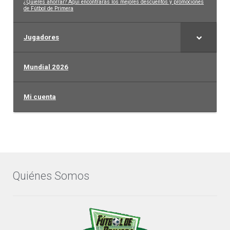
¿Quieres ahorrar? Aquí encontrarás los mejores descuentos y promociones
de Fútbol de Primera
Jugadores
Mundial 2026
Mi cuenta
Quiénes Somos