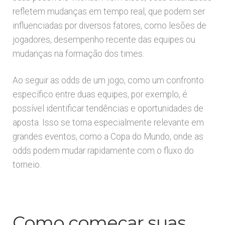
refletem mudanças em tempo real, que podem ser
influenciadas por diversos fatores, como lesões de
jogadores, desempenho recente das equipes ou
mudanças na formação dos times.
Ao seguir as odds de um jogo, como um confronto
específico entre duas equipes, por exemplo, é
possível identificar tendências e oportunidades de
aposta. Isso se torna especialmente relevante em
grandes eventos, como a Copa do Mundo, onde as
odds podem mudar rapidamente com o fluxo do
torneio.
Como começar suas