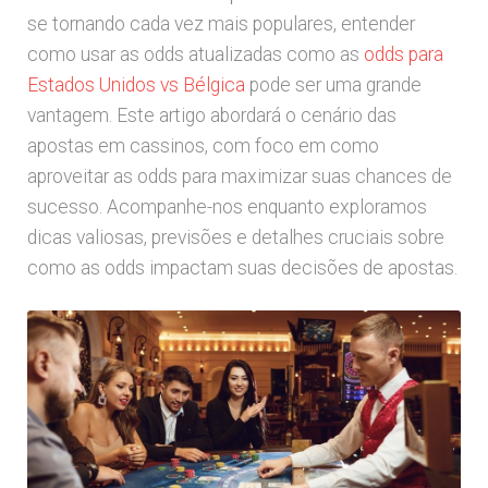
se tornando cada vez mais populares, entender
Arquero
como usar as odds atualizadas como as
odds para
Estados Unidos vs Bélgica
pode ser uma grande
Mujeres
vantagem. Este artigo abordará o cenário das
apostas em cassinos, com foco em como
Niños
aproveitar as odds para maximizar suas chances de
sucesso. Acompanhe-nos enquanto exploramos
Otros productos
dicas valiosas, previsões e detalhes cruciais sobre
como as odds impactam suas decisões de apostas.
OUTLET