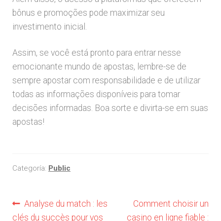
bônus e promoções pode maximizar seu
investimento inicial.
Assim, se você está pronto para entrar nesse
emocionante mundo de apostas, lembre-se de
sempre apostar com responsabilidade e de utilizar
todas as informações disponíveis para tomar
decisões informadas. Boa sorte e divirta-se em suas
apostas!
Categoría:
Public
Navegación
Anterior:
Siguiente:
Analyse du match : les
Comment choisir un
clés du succès pour vos
casino en ligne fiable :