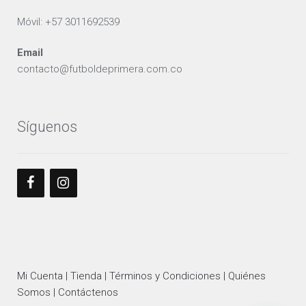
Móvil: +57 3011692539
Email
contacto@futboldeprimera.com.co
Síguenos
Mi Cuenta |
Tienda |
Términos y Condiciones |
Quiénes
Somos |
Contáctenos