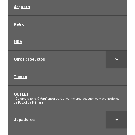
Arquero
Arquero
Retro
Mujeres
NBA
Niños
Otros productos
Otros productos
Tienda
OUTLET
OUTLET
–
¿Quieres ahorrar? Aquí encontrarás los mejores descuentos y promociones
de Fútbol de Primera
Jugadores