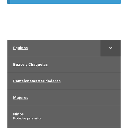
Liga Colombiana
Liga Española – La Liga
Liga Francesa
Equipos
Liga Italiana-Serie A
Buzos y Chaquetas
NBA
Pantalonetas y Sudaderas
Retro
Mujeres
Buzos y Chaquetas
Niños
–
Productos para niños
Pantalonetas y sudaderas