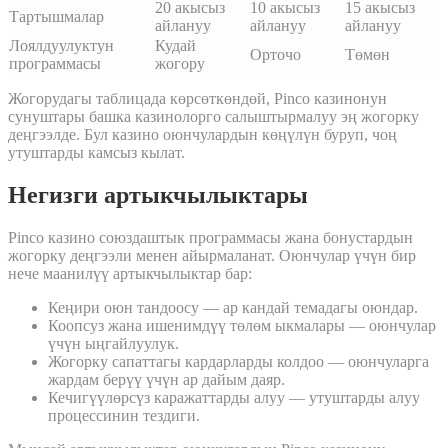
20 акысыз
10 акысыз
15 акысыз
Тартышмалар
айлануу
айлануу
айлануу
Лоялдуулуктун
Кудай
Орточо
Төмөн
программасы
жогору
Жогорудагы таблицада көрсөткөндөй, Pinco казинонун
сунуштары башка казинолорго салыштырмалуу эң жогорку
деңгээлде. Бул казино оюнчулардын көңүлүн буруп, чоң
утуштарды камсыз кылат.
Негизги артыкчылыктары
Pinco казино союздаштык программасы жана бонустардын
жогорку деңгээли менен айырмаланат. Оюнчулар үчүн бир
нече маанилүү артыкчылыктар бар:
Кеңири оюн тандоосу — ар кандай темадагы оюндар.
Коопсуз жана ишенимдүү төлөм ыкмалары — оюнчулар
үчүн ыңгайлуулук.
Жогорку сапаттагы кардарларды колдоо — оюнчуларга
жардам берүү үчүн ар дайым даяр.
Кечигүүлөрсүз каражаттарды алуу — утуштарды алуу
процессинин тездиги.