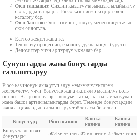
депозит жасаңыз. Ар кандай төлөм ыкмалары бар.
Оюн тандаңыз:
Сиздин кызыгууларыңызга ылайыктуу
оюндарды тандаңыз. Pinco казинонун кеңири оюн
каталогу бар.
Оюн баштоо:
Оюнга кирип, толугу менен көңүл ачып
оюн ойногула.
Каттоо жеңил жана тез.
Текшерүү процессинде коопсуздукка көңүл бурулат.
Депозиттер үчүн ар түрдүү ыкмалар бар.
Сунуштарды жана бонустарды
салыштыруу
Pinco казинонун акча утуп алуу мүмкүнчүлүктөрүн
жогорулатуу үчүн, бонустар жана акциялар маанилүү роль
ойнойт. Алар оюнчуларга кошумча акча, акысыз айлануулар
жана башка артыкчылыктарды берет. Төмөндө бонустардын
жана акциялардын салыштыруу таблицасы берилген:
Башка
Башка
Бонус түрү
Pinco казино
казино
казино
Кошумча депозит
50%кө чейин
30%кө чейин
25%кө чейин
бонустары