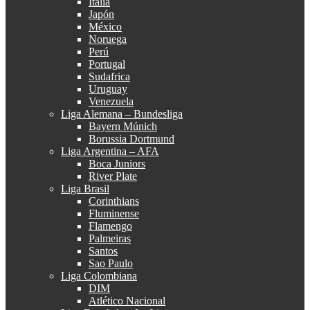
Italia
Japón
México
Noruega
Perú
Portugal
Sudafrica
Uruguay
Venezuela
Liga Alemana – Bundesliga
Bayern Múnich
Borussia Dortmund
Liga Argentina – AFA
Boca Juniors
River Plate
Liga Brasil
Corinthians
Fluminense
Flamengo
Palmeiras
Santos
Sao Paulo
Liga Colombiana
DIM
Atlético Nacional