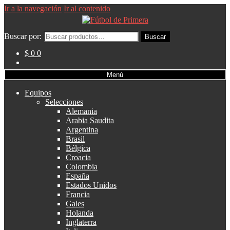
Ir a la navegación
Ir al contenido
Buscar por:
Buscar
$ 0
0
Menú
Equipos
Selecciones
Alemania
Arabia Saudita
Argentina
Brasil
Bélgica
Croacia
Colombia
España
Estados Unidos
Francia
Gales
Holanda
Inglaterra