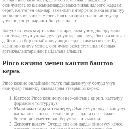
оюнчуларга өз шансыңыздарды максимизациялоого жардам
берет. Көптөгөн оюндар, заманбап интерфейс жана ыңгайлуу
мобилдик версиясы менен, Pinco казино онлайн оюнчулар
үчүн эң сонун вариант болуп саналат.
Бонус системасы артыкчылыктары, акча үнөмдөөлөрү жана
оюнчулар үчүн уникалдуу сунуштар аркылуу, Pinco казино ар
дайым кээ бир натыйжалуу акцияларды камсыз кылат. Бул
казиноно кирүү менен, оюнчулар экосистеманын бардык
артыкчылыктарынан пайдалана алышат.
Pinco казино менен кантип баштоо
керек
Pinco казино онлайндан толук пайдалануучу болуш үчүн,
оюнчулар төмөнкү кадамдарды аткарышы керек:
Каттоо:
Pinco казинонун веб-сайтына кирип, катталуу
формасын толтуруңуз.
Маалыматтарды текшерүү:
Эмне үчүн оюуга кошулуп
жаткандыгыңызды текшериңиз, адатта сизге кажет
болгон документтерди берүү талап кылынат.
Депозит кылуу:
Эгерде сиз оюндарды ойногусу келсе,