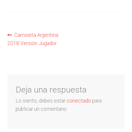
Liga Española – La Liga
Liga Francesa
Navegación
Anterior:
Camiseta Argentina
2018 Versión Jugador
de
Liga Italiana-Serie A
entradas
NBA
Retro
Deja una respuesta
Buzos y Chaquetas
Lo siento, debes estar
conectado
para
publicar un comentario.
Pantalonetas y sudaderas