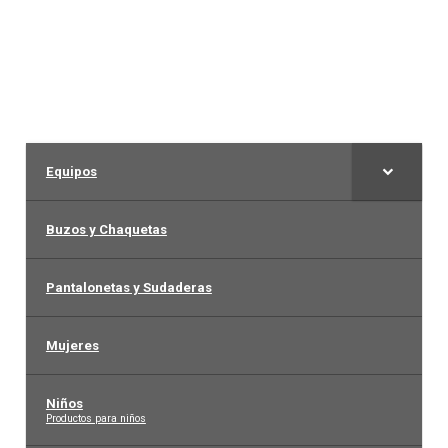
Arquero
Mujeres
Niños
Equipos
Otros productos
Buzos y Chaquetas
OUTLET
Pantalonetas y Sudaderas
Mujeres
Niños
–
Productos para niños