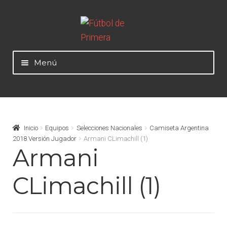
Ir
Ir
a
al
la
contenido
Menú
navegación
Mundial 2026
Selecciones Nacionales
Inicio
Equipos
Selecciones Nacionales
Camiseta Argentina
2018 Versión Jugador
Armani CLimachill (1)
Armani
Liga Alemana – Bundesliga
CLimachill (1)
Liga Argentina – AFA
Liga Colombiana