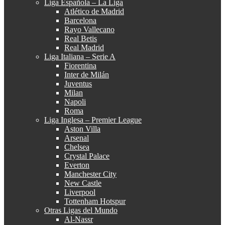
Liga Española – La Liga
Atlético de Madrid
Barcelona
Rayo Vallecano
Real Betis
Real Madrid
Liga Italiana – Serie A
Fiorentina
Inter de Milán
Juventus
Milan
Napoli
Roma
Liga Inglesa – Premier League
Aston Villa
Arsenal
Chelsea
Crystal Palace
Everton
Manchester City
New Castle
Liverpool
Tottenham Hotspur
Otras Ligas del Mundo
Al-Nassr