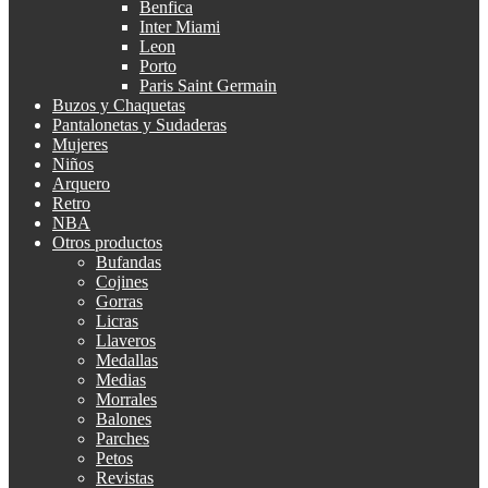
Benfica
Inter Miami
Leon
Porto
Paris Saint Germain
Buzos y Chaquetas
Pantalonetas y Sudaderas
Mujeres
Niños
Arquero
Retro
NBA
Otros productos
Bufandas
Cojines
Gorras
Licras
Llaveros
Medallas
Medias
Morrales
Balones
Parches
Petos
Revistas