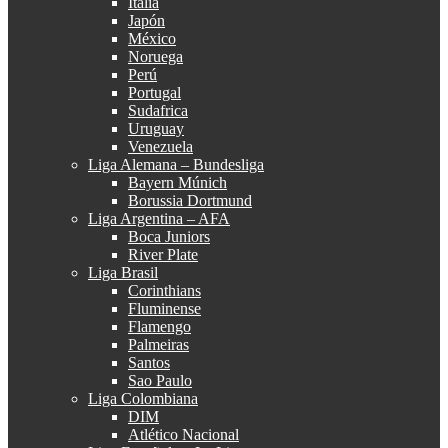
Italia
Japón
México
Noruega
Perú
Portugal
Sudafrica
Uruguay
Venezuela
Liga Alemana – Bundesliga
Bayern Múnich
Borussia Dortmund
Liga Argentina – AFA
Boca Juniors
River Plate
Liga Brasil
Corinthians
Fluminense
Flamengo
Palmeiras
Santos
Sao Paulo
Liga Colombiana
DIM
Atlético Nacional