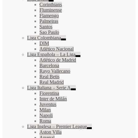
Corinthians
Fluminense
Flamengo
Palmeiras
Santos
Sao Paulo
Liga Colombiana
DIM
Atlético Nacional
Liga Española – La Liga
Atlético de Madrid
Barcelona
Rayo Vallecano
Real Betis
Real Madrid
Liga Italiana – Serie A
Fiorentina
Inter de Milán
Juventus
Milan
Napoli
Roma
Liga Inglesa – Premier League
Aston Villa
Arsenal