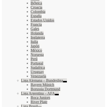
Bélgica
Croacia
Colombia
España
Estados Unidos
Francia
Gales
Holanda
Inglaterra
Italia
Japón
México
Noruega
Perú
Portugal
Sudafrica
Uruguay
Venezuela
Liga Alemana – Bundesliga
Bayern Múnich
Borussia Dortmund
Liga Argentina – AFA
Boca Juniors
River Plate
Liga Brasil