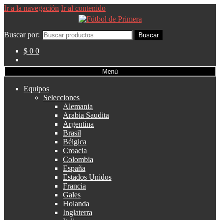
Ir a la navegación
Ir al contenido
Buscar por:
Buscar
$ 0
0
Menú
Equipos
Selecciones
Alemania
Arabia Saudita
Argentina
Brasil
Bélgica
Croacia
Colombia
España
Estados Unidos
Francia
Gales
Holanda
Inglaterra