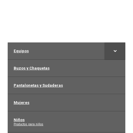
Arquero
Mujeres
Niños
Equipos
Otros productos
Buzos y Chaquetas
OUTLET
Pantalonetas y Sudaderas
Mujeres
Niños
–
Productos para niños