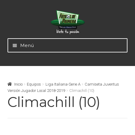
Ir
Ir
a
al
la
contenido
navegación
Menú
Mundial 2026
Selecciones Nacionales
Inicio
Equipos
Liga Italiana-Serie A
Camiseta Juventus
Versión Jugador Local 2018-2019
Climachill (10)
Climachill (10)
Liga Alemana – Bundesliga
Liga Argentina – AFA