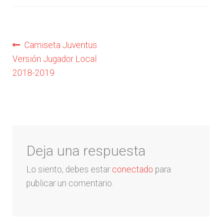
Liga Colombiana
Liga Española – La Liga
Navegación
Anterior:
Camiseta Juventus
Versión Jugador Local
Liga Francesa
de
2018-2019
entradas
Liga Italiana-Serie A
NBA
Deja una respuesta
Retro
Lo siento, debes estar
conectado
para
Buzos y Chaquetas
publicar un comentario.
Pantalonetas y sudaderas