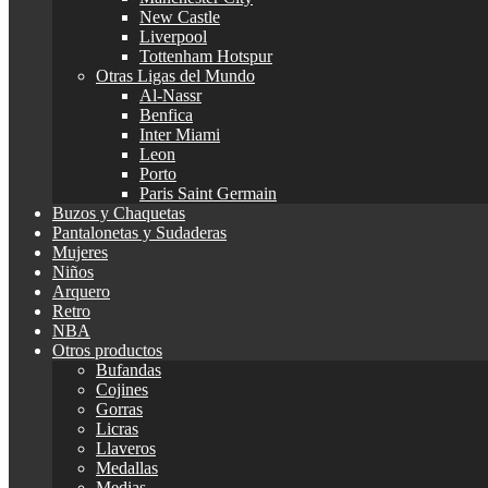
New Castle
Liverpool
Tottenham Hotspur
Otras Ligas del Mundo
Al-Nassr
Benfica
Inter Miami
Leon
Porto
Paris Saint Germain
Buzos y Chaquetas
Pantalonetas y Sudaderas
Mujeres
Niños
Arquero
Retro
NBA
Otros productos
Bufandas
Cojines
Gorras
Licras
Llaveros
Medallas
Medias