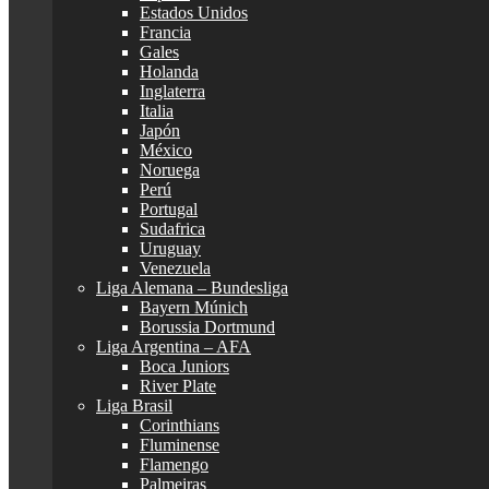
Estados Unidos
Francia
Gales
Holanda
Inglaterra
Italia
Japón
México
Noruega
Perú
Portugal
Sudafrica
Uruguay
Venezuela
Liga Alemana – Bundesliga
Bayern Múnich
Borussia Dortmund
Liga Argentina – AFA
Boca Juniors
River Plate
Liga Brasil
Corinthians
Fluminense
Flamengo
Palmeiras