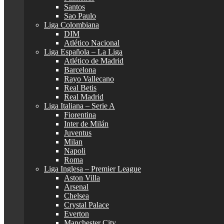
Santos
Sao Paulo
Liga Colombiana
DIM
Atlético Nacional
Liga Española – La Liga
Atlético de Madrid
Barcelona
Rayo Vallecano
Real Betis
Real Madrid
Liga Italiana – Serie A
Fiorentina
Inter de Milán
Juventus
Milan
Napoli
Roma
Liga Inglesa – Premier League
Aston Villa
Arsenal
Chelsea
Crystal Palace
Everton
Manchester City