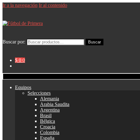
Ir a la navegación
Ir al contenido
Buscar por:
Buscar
$ 0
0
Equipos
Selecciones
Alemania
Arabia Saudita
Argentina
Brasil
Bélgica
Croacia
Colombia
España