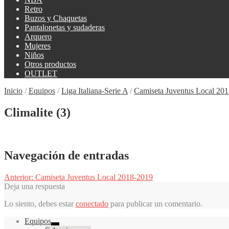
Retro
Buzos y Chaquetas
Pantalonetas y sudaderas
Arquero
Mujeres
Niños
Otros productos
OUTLET
Inicio
/
Equipos
/
Liga Italiana-Serie A
/
Camiseta Juventus Local 20
Climalite (3)
Navegación de entradas
Anterior:
Camiseta Juventus Local 2018-2019
Deja una respuesta
Lo siento, debes estar
conectado
para publicar un comentario.
Equipos