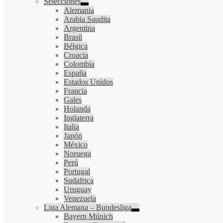
Selecciones
Alemania
Arabia Saudita
Argentina
Brasil
Bélgica
Croacia
Colombia
España
Estados Unidos
Francia
Gales
Holanda
Inglaterra
Italia
Japón
México
Noruega
Perú
Portugal
Sudafrica
Uruguay
Venezuela
Liga Alemana – Bundesliga
Bayern Múnich