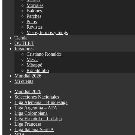
Morrales
Balones
Parches
Petos
Revistas
Vasos, termos y mugs
Tienda
OUTLET
Jugadores
Cristiano Ronaldo
Messi
Mbappé
Ronaldinho
Mundial 2026
Mi cuenta
Mundial 2026
Selecciones Nacionales
Liga Alemana – Bundesliga
Liga Argentina – AFA
Liga Colombiana
Liga Española – La Liga
Liga Francesa
Liga Italiana-Serie A
NBA