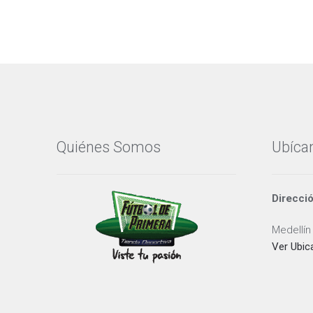
Quiénes Somos
Ubíca
Direcci
Medellín
Ver Ubic