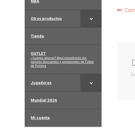
NBA
Na
Anter
Cami
Otros productos
de
ent
Tienda
OUTLET
–
¿Quieres ahorrar? Aquí encontrarás los
mejores descuentos y promociones de Fútbol
de Primera
L
Jugadores
Mundial 2026
Mi cuenta