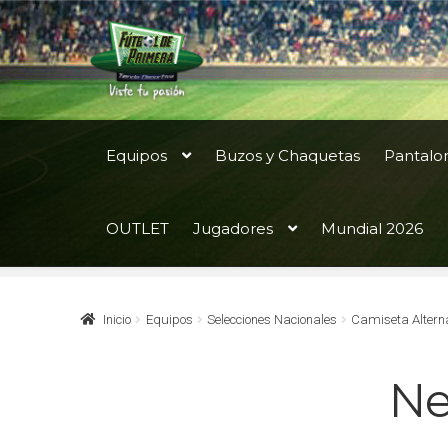
Ir
Ir
a
al
la
contenido
navegación
Equipos
Buzos y Chaquetas
Pantalo
OUTLET
Jugadores
Mundial 2026
Inicio
Equipos
Selecciones Nacionales
Camiseta Alterna
Ne