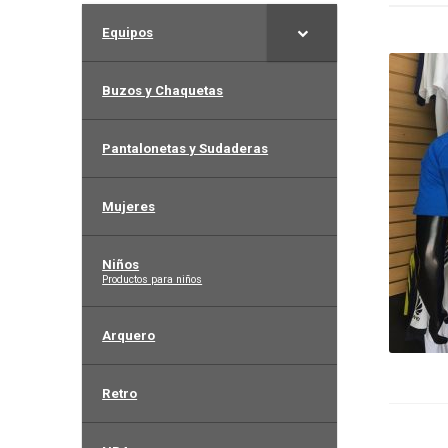
Equipos
Buzos y Chaquetas
Pantalonetas y Sudaderas
Mujeres
Niños
–
Productos para niños
Arquero
Retro