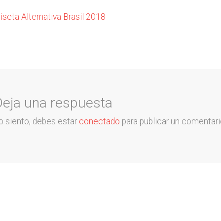
vegación
ior:
seta Alternativa Brasil 2018
radas
Deja una respuesta
o siento, debes estar
conectado
para publicar un comentari