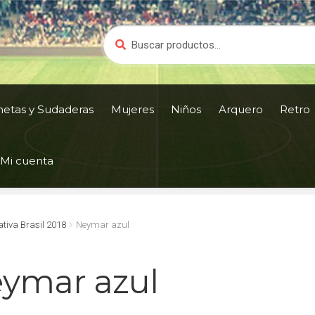
Buscar
Buscar
por:
netas y Sudaderas
Mujeres
Niños
Arquero
Retro
Mi cuenta
tiva Brasil 2018
Neymar azul
ymar azul