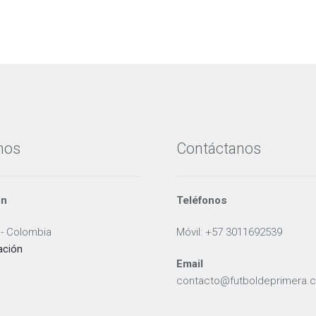
nos
Contáctanos
ón
Teléfonos
 - Colombia
Móvil: +57 3011692539
ación
Email
contacto@futboldeprimera.