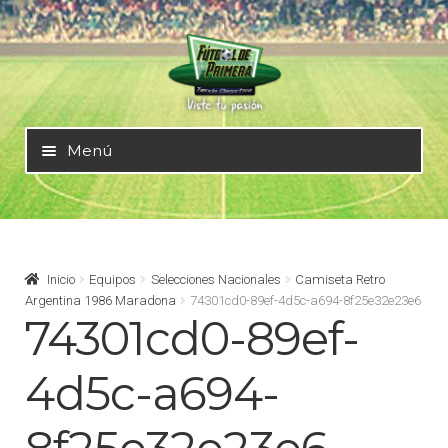
Ir
Ir
a
al
la
contenido
navegación
Menú
Mundial 2026
Selecciones Nacionales
Inicio
Equipos
Selecciones Nacionales
Camiseta Retro
Argentina 1986 Maradona
74301cd0-89ef-4d5c-a694-8f25e32e23e6
74301cd0-89ef-
Liga Alemana – Bundesliga
4d5c-a694-
Liga Argentina – AFA