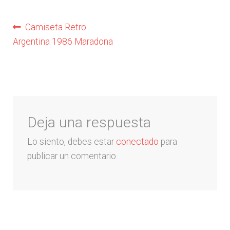
Arquero
Navegación
Anterior:
Camiseta Retro
Argentina 1986 Maradona
Mujeres
de
entradas
Niños
Otros productos
Deja una respuesta
OUTLET
Lo siento, debes estar
conectado
para
publicar un comentario.