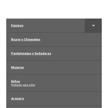
Equipos
Buzos y Chaquetas
Pantalonetas y Sudaderas
Mujeres
Niños
–
Productos para niños
Arquero