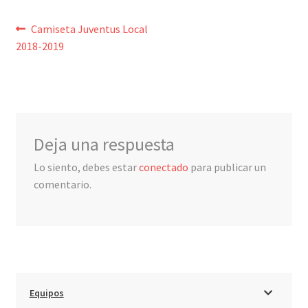
Liga Francesa
Navegación
Anterior:
Camiseta Juventus Local
2018-2019
de
Liga Italiana-Serie A
entradas
NBA
Retro
Deja una respuesta
Lo siento, debes estar
conectado
para publicar un
Buzos y Chaquetas
comentario.
Pantalonetas y sudaderas
Arquero
Mujeres
Equipos