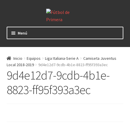
Ir
Ir
a
al
la
contenido
navegación
Menú
Mundial 2026
Inicio
Equipos
Liga Italiana-Serie A
Camiseta Juventus
Selecciones Nacionales
Local 2018-2019
9d4e12d7-9cdb-4b1e-8823-ff95f393a3ec
9d4e12d7-9cdb-4b1e-
Liga Alemana – Bundesliga
8823-ff95f393a3ec
Liga Argentina – AFA
Liga Colombiana
Liga Española – La Liga