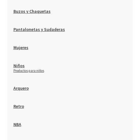
Niños
Buzos y Chaquetas
Otros productos
Pantalonetas y Sudaderas
OUTLET
Mujeres
Niños
–
Productos para niños
Arquero
Retro
NBA