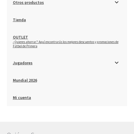
Otros productos
Tienda
OUTLET
–
¿Quieres ahorrar? Aquí encontrarás los mejores descuentos y promociones de
Fútbol de Primera
Jugadores
Mundial 2026
Mi cuenta