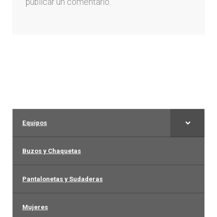
publicar un comentario.
Arquero
Mujeres
Niños
Otros productos
Equipos
OUTLET
Buzos y Chaquetas
Pantalonetas y Sudaderas
Mujeres