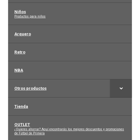
Niños
–
Productos para niños
Arquero
Retro
NBA
Otros productos
Tienda
OUTLET
–
¿Quieres ahorrar? Aquí encontrarás los mejores descuentos y promociones
de Fútbol de Primera