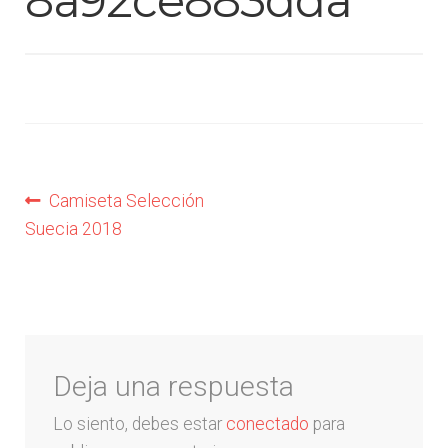
8a92ce883dda
Liga Colombiana
Liga Española – La Liga
Liga Francesa
Liga Italiana-Serie A
Navegación
Anterior:
Camiseta Selección
Suecia 2018
de
NBA
entradas
Retro
Buzos y Chaquetas
Deja una respuesta
Pantalonetas y sudaderas
Lo siento, debes estar
conectado
para