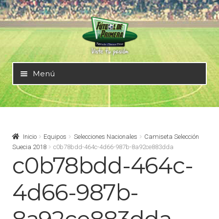
Ir
Ir
a
al
la
contenido
navegación
Menú
Mundial 2026
Selecciones Nacionales
Inicio
Equipos
Selecciones Nacionales
Camiseta Selección
Suecia 2018
c0b78bdd-464c-4d66-987b-8a92ce883dda
c0b78bdd-464c-
Liga Alemana – Bundesliga
4d66-987b-
Liga Argentina – AFA