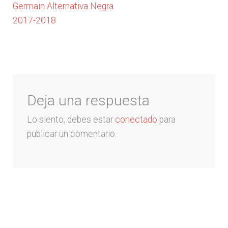
Germain Alternativa Negra
de
Liga Española – La Liga
2017-2018
entradas
Liga Francesa
Liga Italiana-Serie A
Deja una respuesta
NBA
Lo siento, debes estar
conectado
para
publicar un comentario.
Retro
Buzos y Chaquetas
Pantalonetas y sudaderas