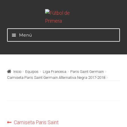
Ir
Ir
a
al
la
contenido
Menú
navegación
Mundial 2026
Selecciones Nacionales
Inicio
Equipos
Liga Francesa
Paris Saint Germain
Camiseta Paris Saint Germain Alternativa Negra 2017-2018
Liga Alemana – Bundesliga
Liga Argentina – AFA
Navegación
Liga Colombiana
Anterior:
Camiseta Paris Saint