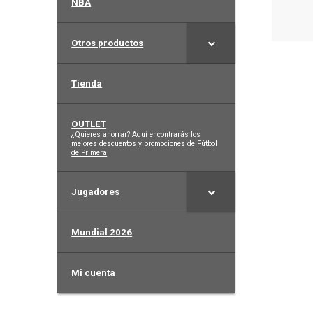
NBA
Otros productos
Tienda
OUTLET
–
¿Quieres ahorrar? Aquí encontrarás los
mejores descuentos y promociones de Fútbol
de Primera
Jugadores
Mundial 2026
Mi cuenta