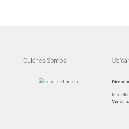
Quiénes Somos
Ubíca
Direcci
Medellín
Ver Ubic