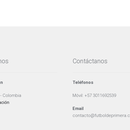
nos
Contáctanos
ón
Teléfonos
 - Colombia
Móvil: +57 3011692539
ación
Email
contacto@futboldeprimera.