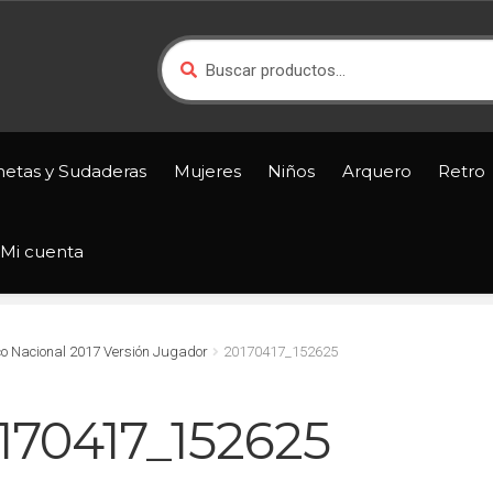
Buscar
Buscar
por:
netas y Sudaderas
Mujeres
Niños
Arquero
Retro
Mi cuenta
co Nacional 2017 Versión Jugador
20170417_152625
170417_152625