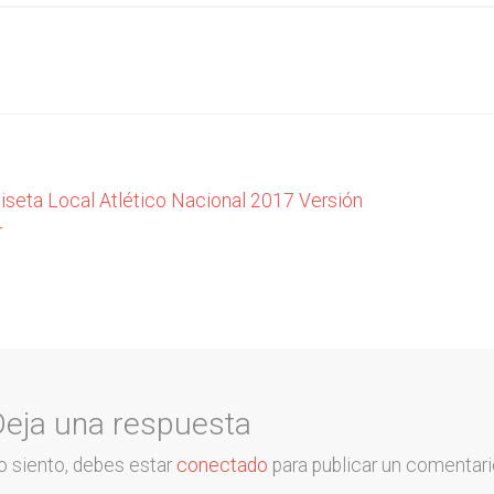
vegación
ior:
seta Local Atlético Nacional 2017 Versión
r
radas
Deja una respuesta
o siento, debes estar
conectado
para publicar un comentari