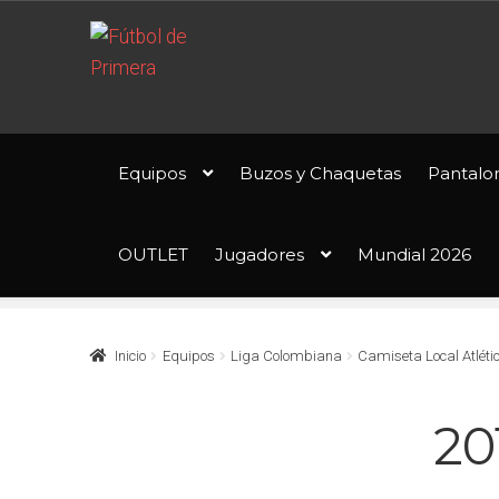
Ir
Ir
a
al
la
contenido
navegación
Equipos
Buzos y Chaquetas
Pantalo
OUTLET
Jugadores
Mundial 2026
Inicio
Equipos
Liga Colombiana
Camiseta Local Atléti
20